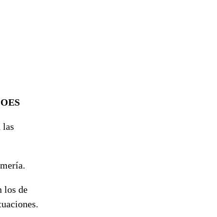
ACOES
 las
mería.
n los de
tuaciones.