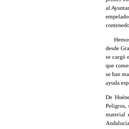
al Ayunta
empelados
contenedo
Hemos he
desde Gra
se cargó 
que comen
se han ma
ayuda esp
De Huénej
Peligros,
material 
Andalucía