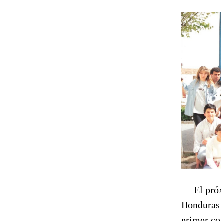
El próxi
Honduras
primer co