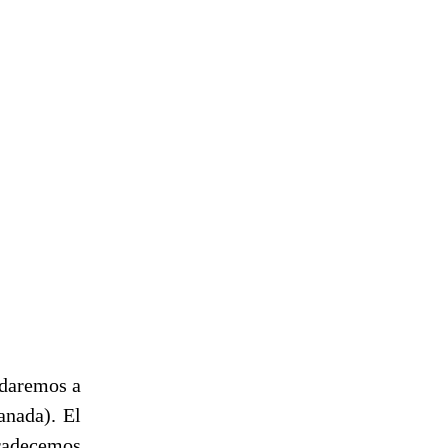
daremos a
anada). El
gradecemos