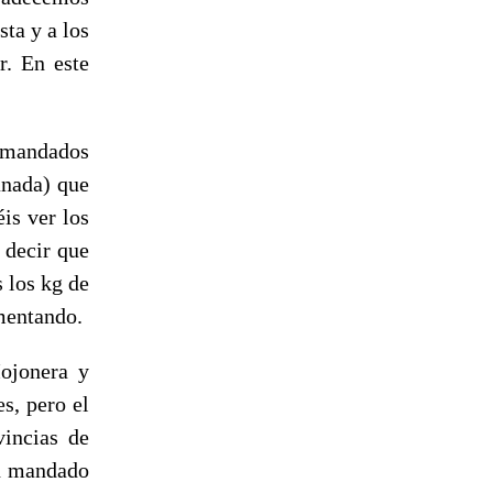
ta y a los
r. En este
 mandados
anada) que
is ver los
 decir que
 los kg de
mentando.
Mojonera y
s, pero el
vincias de
an mandado